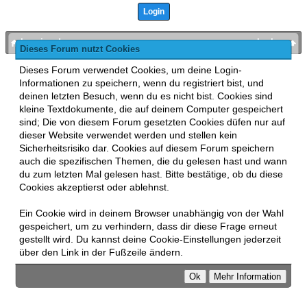
bronies.de
nach oben
Dieses Forum nutzt Cookies
Powered by
MyBB
, mobile Fassung:
MyBB GoMobile
.
Dieses Forum verwendet Cookies, um deine Login-
Zur Desktop-Version wechseln
Informationen zu speichern, wenn du registriert bist, und
This forum uses
Lukasz Tkacz
MyBB addons.
deinen letzten Besuch, wenn du es nicht bist. Cookies sind
kleine Textdokumente, die auf deinem Computer gespeichert
sind; Die von diesem Forum gesetzten Cookies düfen nur auf
dieser Website verwendet werden und stellen kein
Sicherheitsrisiko dar. Cookies auf diesem Forum speichern
auch die spezifischen Themen, die du gelesen hast und wann
du zum letzten Mal gelesen hast. Bitte bestätige, ob du diese
Cookies akzeptierst oder ablehnst.
Ein Cookie wird in deinem Browser unabhängig von der Wahl
gespeichert, um zu verhindern, dass dir diese Frage erneut
gestellt wird. Du kannst deine Cookie-Einstellungen jederzeit
über den Link in der Fußzeile ändern.