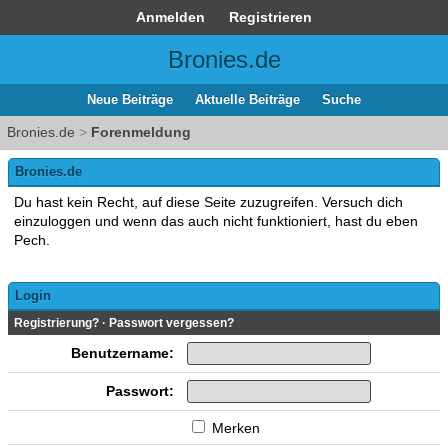
Anmelden
Registrieren
Bronies.de
Neue Beiträge
Aktuelle Beiträge
Suche
Bronies.de
>
Forenmeldung
Bronies.de
Du hast kein Recht, auf diese Seite zuzugreifen. Versuch dich
einzuloggen und wenn das auch nicht funktioniert, hast du eben
Pech.
Login
Registrierung?
·
Passwort vergessen?
Benutzername:
Passwort:
Merken