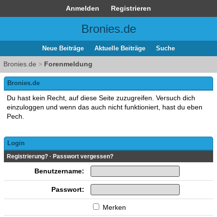
Anmelden
Registrieren
Bronies.de
Neue Beiträge
Aktuelle Beiträge
Suche
Bronies.de
>
Forenmeldung
Bronies.de
Du hast kein Recht, auf diese Seite zuzugreifen. Versuch dich
einzuloggen und wenn das auch nicht funktioniert, hast du eben
Pech.
Login
Registrierung?
·
Passwort vergessen?
Benutzername:
Passwort:
Merken