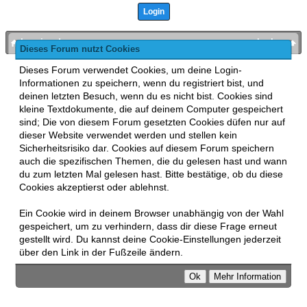
bronies.de
nach oben
Dieses Forum nutzt Cookies
Powered by
MyBB
, mobile Fassung:
MyBB GoMobile
.
Dieses Forum verwendet Cookies, um deine Login-
Zur Desktop-Version wechseln
Informationen zu speichern, wenn du registriert bist, und
This forum uses
Lukasz Tkacz
MyBB addons.
deinen letzten Besuch, wenn du es nicht bist. Cookies sind
kleine Textdokumente, die auf deinem Computer gespeichert
sind; Die von diesem Forum gesetzten Cookies düfen nur auf
dieser Website verwendet werden und stellen kein
Sicherheitsrisiko dar. Cookies auf diesem Forum speichern
auch die spezifischen Themen, die du gelesen hast und wann
du zum letzten Mal gelesen hast. Bitte bestätige, ob du diese
Cookies akzeptierst oder ablehnst.
Ein Cookie wird in deinem Browser unabhängig von der Wahl
gespeichert, um zu verhindern, dass dir diese Frage erneut
gestellt wird. Du kannst deine Cookie-Einstellungen jederzeit
über den Link in der Fußzeile ändern.