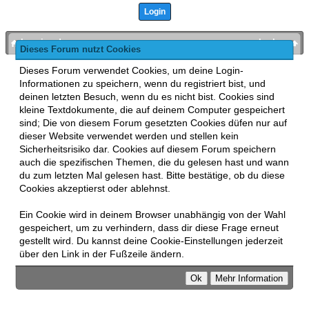
bronies.de
nach oben
Dieses Forum nutzt Cookies
Powered by
MyBB
, mobile Fassung:
MyBB GoMobile
.
Dieses Forum verwendet Cookies, um deine Login-
Zur Desktop-Version wechseln
Informationen zu speichern, wenn du registriert bist, und
This forum uses
Lukasz Tkacz
MyBB addons.
deinen letzten Besuch, wenn du es nicht bist. Cookies sind
kleine Textdokumente, die auf deinem Computer gespeichert
sind; Die von diesem Forum gesetzten Cookies düfen nur auf
dieser Website verwendet werden und stellen kein
Sicherheitsrisiko dar. Cookies auf diesem Forum speichern
auch die spezifischen Themen, die du gelesen hast und wann
du zum letzten Mal gelesen hast. Bitte bestätige, ob du diese
Cookies akzeptierst oder ablehnst.
Ein Cookie wird in deinem Browser unabhängig von der Wahl
gespeichert, um zu verhindern, dass dir diese Frage erneut
gestellt wird. Du kannst deine Cookie-Einstellungen jederzeit
über den Link in der Fußzeile ändern.