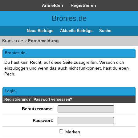
Anmelden
Registrieren
Bronies.de
Neue Beiträge
Aktuelle Beiträge
Suche
Bronies.de
>
Forenmeldung
Bronies.de
Du hast kein Recht, auf diese Seite zuzugreifen. Versuch dich
einzuloggen und wenn das auch nicht funktioniert, hast du eben
Pech.
Login
Registrierung?
·
Passwort vergessen?
Benutzername:
Passwort:
Merken