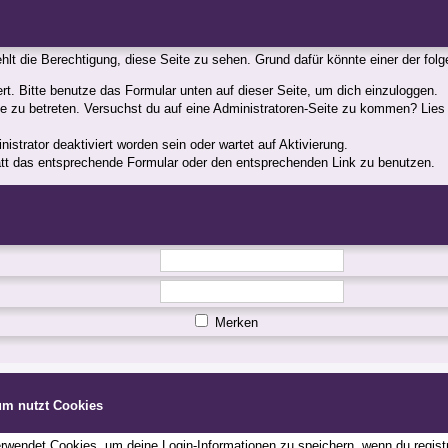
fehlt die Berechtigung, diese Seite zu sehen. Grund dafür könnte einer der fol
iert. Bitte benutze das Formular unten auf dieser Seite, um dich einzuloggen.
ite zu betreten. Versuchst du auf eine Administratoren-Seite zu kommen? Lies
strator deaktiviert worden sein oder wartet auf Aktivierung.
statt das entsprechende Formular oder den entsprechenden Link zu benutzen.
Merken
um nutzt Cookies
wendet Cookies, um deine Login-Informationen zu speichern, wenn du registri