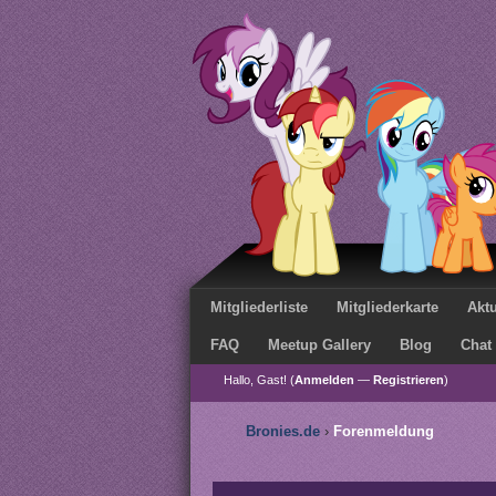
Mitgliederliste
Mitgliederkarte
Aktu
FAQ
Meetup Gallery
Blog
Chat
Hallo, Gast! (
Anmelden
—
Registrieren
)
Bronies.de
›
Forenmeldung