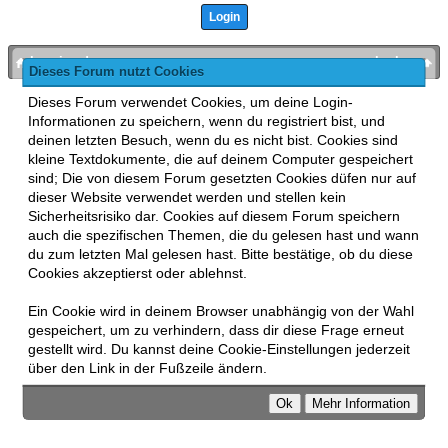
bronies.de
nach oben
Dieses Forum nutzt Cookies
Powered by
MyBB
, mobile Fassung:
MyBB GoMobile
.
Dieses Forum verwendet Cookies, um deine Login-
Zur Desktop-Version wechseln
Informationen zu speichern, wenn du registriert bist, und
This forum uses
Lukasz Tkacz
MyBB addons.
deinen letzten Besuch, wenn du es nicht bist. Cookies sind
kleine Textdokumente, die auf deinem Computer gespeichert
sind; Die von diesem Forum gesetzten Cookies düfen nur auf
dieser Website verwendet werden und stellen kein
Sicherheitsrisiko dar. Cookies auf diesem Forum speichern
auch die spezifischen Themen, die du gelesen hast und wann
du zum letzten Mal gelesen hast. Bitte bestätige, ob du diese
Cookies akzeptierst oder ablehnst.
Ein Cookie wird in deinem Browser unabhängig von der Wahl
gespeichert, um zu verhindern, dass dir diese Frage erneut
gestellt wird. Du kannst deine Cookie-Einstellungen jederzeit
über den Link in der Fußzeile ändern.