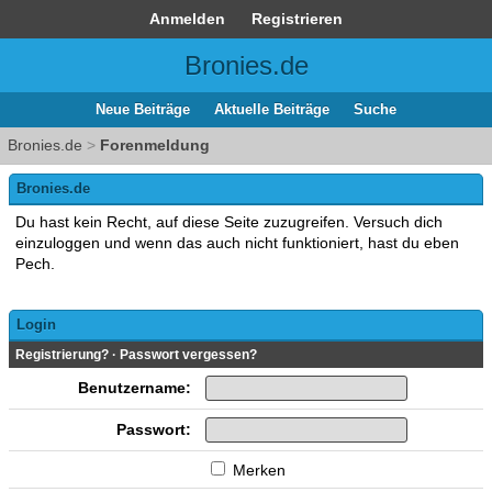
Anmelden
Registrieren
Bronies.de
Neue Beiträge
Aktuelle Beiträge
Suche
Bronies.de
>
Forenmeldung
Bronies.de
Du hast kein Recht, auf diese Seite zuzugreifen. Versuch dich
einzuloggen und wenn das auch nicht funktioniert, hast du eben
Pech.
Login
Registrierung?
·
Passwort vergessen?
Benutzername:
Passwort:
Merken