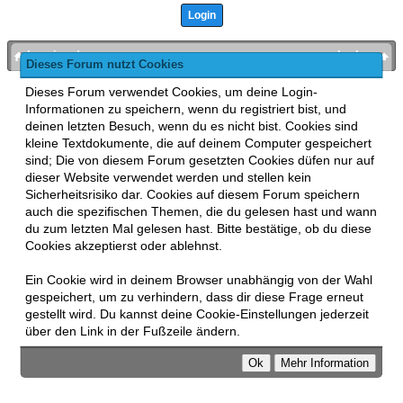
bronies.de
nach oben
Dieses Forum nutzt Cookies
Powered by
MyBB
, mobile Fassung:
MyBB GoMobile
.
Dieses Forum verwendet Cookies, um deine Login-
Zur Desktop-Version wechseln
Informationen zu speichern, wenn du registriert bist, und
This forum uses
Lukasz Tkacz
MyBB addons.
deinen letzten Besuch, wenn du es nicht bist. Cookies sind
kleine Textdokumente, die auf deinem Computer gespeichert
sind; Die von diesem Forum gesetzten Cookies düfen nur auf
dieser Website verwendet werden und stellen kein
Sicherheitsrisiko dar. Cookies auf diesem Forum speichern
auch die spezifischen Themen, die du gelesen hast und wann
du zum letzten Mal gelesen hast. Bitte bestätige, ob du diese
Cookies akzeptierst oder ablehnst.
Ein Cookie wird in deinem Browser unabhängig von der Wahl
gespeichert, um zu verhindern, dass dir diese Frage erneut
gestellt wird. Du kannst deine Cookie-Einstellungen jederzeit
über den Link in der Fußzeile ändern.