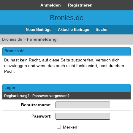
Anmelden
Registrieren
Bronies.de
Neue Beiträge
Aktuelle Beiträge
Suche
Bronies.de
>
Forenmeldung
Bronies.de
Du hast kein Recht, auf diese Seite zuzugreifen. Versuch dich
einzuloggen und wenn das auch nicht funktioniert, hast du eben
Pech.
Login
Registrierung?
·
Passwort vergessen?
Benutzername:
Passwort:
Merken