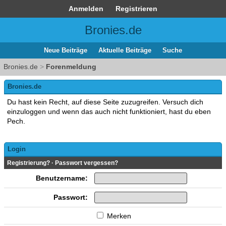
Anmelden
Registrieren
Bronies.de
Neue Beiträge
Aktuelle Beiträge
Suche
Bronies.de
>
Forenmeldung
Bronies.de
Du hast kein Recht, auf diese Seite zuzugreifen. Versuch dich
einzuloggen und wenn das auch nicht funktioniert, hast du eben
Pech.
Login
Registrierung?
·
Passwort vergessen?
Benutzername:
Passwort:
Merken