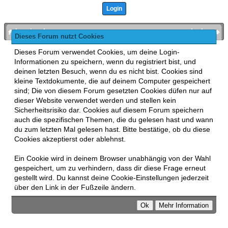
bronies.de
nach oben
Dieses Forum nutzt Cookies
Powered by
MyBB
, mobile Fassung:
MyBB GoMobile
.
Dieses Forum verwendet Cookies, um deine Login-
Zur Desktop-Version wechseln
Informationen zu speichern, wenn du registriert bist, und
This forum uses
Lukasz Tkacz
MyBB addons.
deinen letzten Besuch, wenn du es nicht bist. Cookies sind
kleine Textdokumente, die auf deinem Computer gespeichert
sind; Die von diesem Forum gesetzten Cookies düfen nur auf
dieser Website verwendet werden und stellen kein
Sicherheitsrisiko dar. Cookies auf diesem Forum speichern
auch die spezifischen Themen, die du gelesen hast und wann
du zum letzten Mal gelesen hast. Bitte bestätige, ob du diese
Cookies akzeptierst oder ablehnst.
Ein Cookie wird in deinem Browser unabhängig von der Wahl
gespeichert, um zu verhindern, dass dir diese Frage erneut
gestellt wird. Du kannst deine Cookie-Einstellungen jederzeit
über den Link in der Fußzeile ändern.