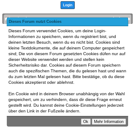
bronies.de
nach oben
Dieses Forum nutzt Cookies
Powered by
MyBB
, mobile Fassung:
MyBB GoMobile
.
Dieses Forum verwendet Cookies, um deine Login-
Zur Desktop-Version wechseln
Informationen zu speichern, wenn du registriert bist, und
This forum uses
Lukasz Tkacz
MyBB addons.
deinen letzten Besuch, wenn du es nicht bist. Cookies sind
kleine Textdokumente, die auf deinem Computer gespeichert
sind; Die von diesem Forum gesetzten Cookies düfen nur auf
dieser Website verwendet werden und stellen kein
Sicherheitsrisiko dar. Cookies auf diesem Forum speichern
auch die spezifischen Themen, die du gelesen hast und wann
du zum letzten Mal gelesen hast. Bitte bestätige, ob du diese
Cookies akzeptierst oder ablehnst.
Ein Cookie wird in deinem Browser unabhängig von der Wahl
gespeichert, um zu verhindern, dass dir diese Frage erneut
gestellt wird. Du kannst deine Cookie-Einstellungen jederzeit
über den Link in der Fußzeile ändern.