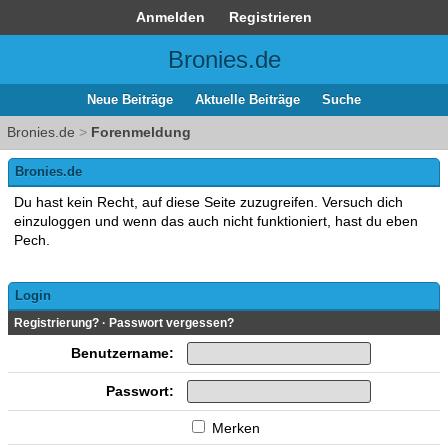
Anmelden
Registrieren
Bronies.de
Neue Beiträge
Aktuelle Beiträge
Suche
Bronies.de
>
Forenmeldung
Bronies.de
Du hast kein Recht, auf diese Seite zuzugreifen. Versuch dich
einzuloggen und wenn das auch nicht funktioniert, hast du eben
Pech.
Login
Registrierung?
·
Passwort vergessen?
Benutzername:
Passwort:
Merken