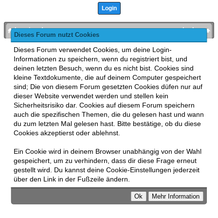
bronies.de
nach oben
Dieses Forum nutzt Cookies
Powered by
MyBB
, mobile Fassung:
MyBB GoMobile
.
Dieses Forum verwendet Cookies, um deine Login-
Zur Desktop-Version wechseln
Informationen zu speichern, wenn du registriert bist, und
This forum uses
Lukasz Tkacz
MyBB addons.
deinen letzten Besuch, wenn du es nicht bist. Cookies sind
kleine Textdokumente, die auf deinem Computer gespeichert
sind; Die von diesem Forum gesetzten Cookies düfen nur auf
dieser Website verwendet werden und stellen kein
Sicherheitsrisiko dar. Cookies auf diesem Forum speichern
auch die spezifischen Themen, die du gelesen hast und wann
du zum letzten Mal gelesen hast. Bitte bestätige, ob du diese
Cookies akzeptierst oder ablehnst.
Ein Cookie wird in deinem Browser unabhängig von der Wahl
gespeichert, um zu verhindern, dass dir diese Frage erneut
gestellt wird. Du kannst deine Cookie-Einstellungen jederzeit
über den Link in der Fußzeile ändern.