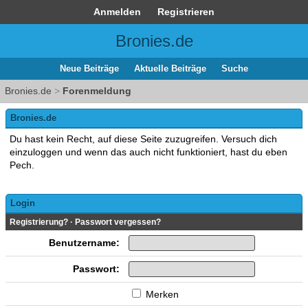
Anmelden
Registrieren
Bronies.de
Neue Beiträge
Aktuelle Beiträge
Suche
Bronies.de
>
Forenmeldung
Bronies.de
Du hast kein Recht, auf diese Seite zuzugreifen. Versuch dich
einzuloggen und wenn das auch nicht funktioniert, hast du eben
Pech.
Login
Registrierung?
·
Passwort vergessen?
Benutzername:
Passwort:
Merken