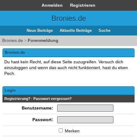
Anmelden
Registrieren
Bronies.de
Neue Beiträge
Aktuelle Beiträge
Suche
Bronies.de
>
Forenmeldung
Bronies.de
Du hast kein Recht, auf diese Seite zuzugreifen. Versuch dich
einzuloggen und wenn das auch nicht funktioniert, hast du eben
Pech.
Login
Registrierung?
·
Passwort vergessen?
Benutzername:
Passwort:
Merken