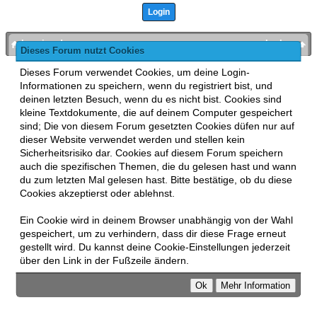
bronies.de
nach oben
Dieses Forum nutzt Cookies
Powered by
MyBB
, mobile Fassung:
MyBB GoMobile
.
Dieses Forum verwendet Cookies, um deine Login-
Zur Desktop-Version wechseln
Informationen zu speichern, wenn du registriert bist, und
This forum uses
Lukasz Tkacz
MyBB addons.
deinen letzten Besuch, wenn du es nicht bist. Cookies sind
kleine Textdokumente, die auf deinem Computer gespeichert
sind; Die von diesem Forum gesetzten Cookies düfen nur auf
dieser Website verwendet werden und stellen kein
Sicherheitsrisiko dar. Cookies auf diesem Forum speichern
auch die spezifischen Themen, die du gelesen hast und wann
du zum letzten Mal gelesen hast. Bitte bestätige, ob du diese
Cookies akzeptierst oder ablehnst.
Ein Cookie wird in deinem Browser unabhängig von der Wahl
gespeichert, um zu verhindern, dass dir diese Frage erneut
gestellt wird. Du kannst deine Cookie-Einstellungen jederzeit
über den Link in der Fußzeile ändern.