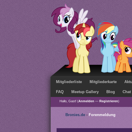
Mitgliederliste
Mitgliederkarte
Aktu
FAQ
Meetup Gallery
Blog
Chat
Hallo, Gast! (
Anmelden
—
Registrieren
)
Bronies.de
›
Forenmeldung