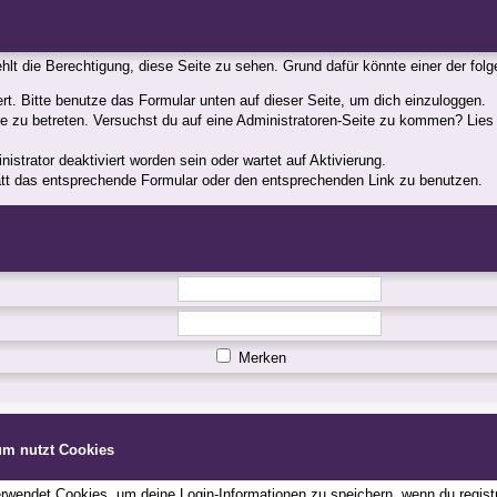
fehlt die Berechtigung, diese Seite zu sehen. Grund dafür könnte einer der fol
iert. Bitte benutze das Formular unten auf dieser Seite, um dich einzuloggen.
ite zu betreten. Versuchst du auf eine Administratoren-Seite zu kommen? Lies
strator deaktiviert worden sein oder wartet auf Aktivierung.
statt das entsprechende Formular oder den entsprechenden Link zu benutzen.
Merken
um nutzt Cookies
wendet Cookies, um deine Login-Informationen zu speichern, wenn du registri