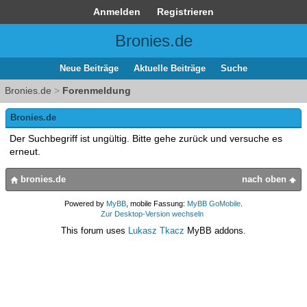
Anmelden
Registrieren
Bronies.de
Neue Beiträge
Aktuelle Beiträge
Suche
Bronies.de
>
Forenmeldung
Bronies.de
Der Suchbegriff ist ungültig. Bitte gehe zurück und versuche es
erneut.
bronies.de
nach oben
Powered by
MyBB
, mobile Fassung:
MyBB GoMobile
.
Zur Desktop-Version wechseln
This forum uses
Lukasz Tkacz
MyBB addons.