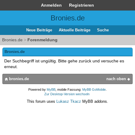
Anmelden
Registrieren
Bronies.de
Neue Beiträge
Aktuelle Beiträge
Suche
Bronies.de
>
Forenmeldung
Bronies.de
Der Suchbegriff ist ungültig. Bitte gehe zurück und versuche es
erneut.
bronies.de
nach oben
Powered by
MyBB
, mobile Fassung:
MyBB GoMobile
.
Zur Desktop-Version wechseln
This forum uses
Lukasz Tkacz
MyBB addons.