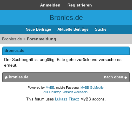
Anmelden
Registrieren
Bronies.de
Neue Beiträge
Aktuelle Beiträge
Suche
Bronies.de
>
Forenmeldung
Bronies.de
Der Suchbegriff ist ungültig. Bitte gehe zurück und versuche es
erneut.
bronies.de
nach oben
Powered by
MyBB
, mobile Fassung:
MyBB GoMobile
.
Zur Desktop-Version wechseln
This forum uses
Lukasz Tkacz
MyBB addons.