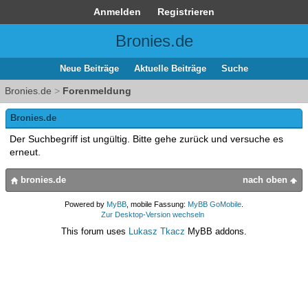
Anmelden
Registrieren
Bronies.de
Neue Beiträge
Aktuelle Beiträge
Suche
Bronies.de
>
Forenmeldung
Bronies.de
Der Suchbegriff ist ungültig. Bitte gehe zurück und versuche es
erneut.
bronies.de
nach oben
Powered by
MyBB
, mobile Fassung:
MyBB GoMobile
.
Zur Desktop-Version wechseln
This forum uses
Lukasz Tkacz
MyBB addons.