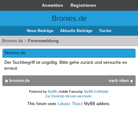
Anmelden
Registrieren
Bronies.de
Neue Beiträge
Aktuelle Beiträge
Suche
Bronies.de
>
Forenmeldung
Bronies.de
Der Suchbegriff ist ungültig. Bitte gehe zurück und versuche es
erneut.
bronies.de
nach oben
Powered by
MyBB
, mobile Fassung:
MyBB GoMobile
.
Zur Desktop-Version wechseln
This forum uses
Lukasz Tkacz
MyBB addons.