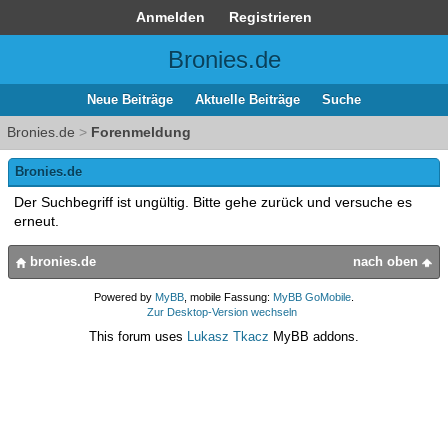
Anmelden
Registrieren
Bronies.de
Neue Beiträge
Aktuelle Beiträge
Suche
Bronies.de
>
Forenmeldung
Bronies.de
Der Suchbegriff ist ungültig. Bitte gehe zurück und versuche es
erneut.
bronies.de
nach oben
Powered by
MyBB
, mobile Fassung:
MyBB GoMobile
.
Zur Desktop-Version wechseln
This forum uses
Lukasz Tkacz
MyBB addons.