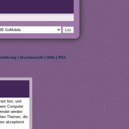
erklärung
|
Druckansicht
|
Hilfe
|
RSS
eir respective owners.
ert bist, und
einem Computer
wendet werden
schen Themen, die
ies akzeptierst