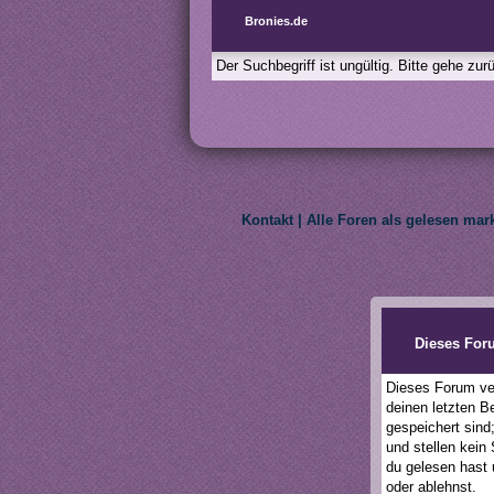
Bronies.de
Der Suchbegriff ist ungültig. Bitte gehe zu
Kontakt
|
Alle Foren als gelesen mar
We do not own My Litt
Dieses For
Dieses Forum ver
deinen letzten B
gespeichert sind
und stellen kein
du gelesen hast 
oder ablehnst.