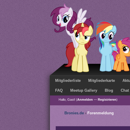
Mitgliederliste
Mitgliederkarte
Aktu
FAQ
Meetup Gallery
Blog
Chat
Hallo, Gast! (
Anmelden
—
Registrieren
)
Bronies.de
›
Forenmeldung