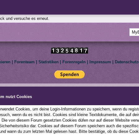
rück und versuche es erneut.
kieren
|
Forenteam
|
Statistiken
|
Forenregeln
|
Impressum
|
Datenschutz
Deutsche Übersetzung:
MyBBoard.de
, Powered by
MyBB
, © 2002-2026
MyBB Group
.
le Pony: Friendship Is Magic. We are not affiliated with Hasbro Inc. All rights reserved to th
um nutzt Cookies
This forum uses
Lukasz Tkacz
MyBB addons.
wendet Cookies, um deine Login-Informationen zu speichern, wenn du registri
esuch, wenn du es nicht bist. Cookies sind kleine Textdokumente, die auf d
; Die von diesem Forum gesetzten Cookies düfen nur auf dieser Website ver
 Sicherheitsrisiko dar. Cookies auf diesem Forum speichern auch die spezifi
und wann du zum letzten Mal gelesen hast. Bitte bestätige, ob du diese Cook