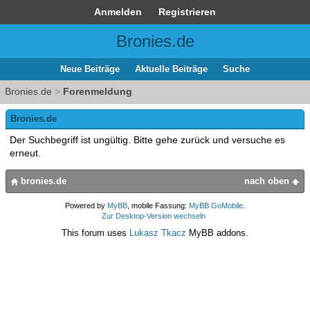
Anmelden
Registrieren
Bronies.de
Neue Beiträge
Aktuelle Beiträge
Suche
Bronies.de
>
Forenmeldung
Bronies.de
Der Suchbegriff ist ungültig. Bitte gehe zurück und versuche es
erneut.
bronies.de
nach oben
Powered by
MyBB
, mobile Fassung:
MyBB GoMobile
.
Zur Desktop-Version wechseln
This forum uses
Lukasz Tkacz
MyBB addons.