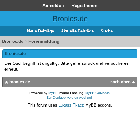
Anmelden
Registrieren
Bronies.de
Neue Beiträge
Aktuelle Beiträge
Suche
Bronies.de
>
Forenmeldung
Bronies.de
Der Suchbegriff ist ungültig. Bitte gehe zurück und versuche es
erneut.
bronies.de
nach oben
Powered by
MyBB
, mobile Fassung:
MyBB GoMobile
.
Zur Desktop-Version wechseln
This forum uses
Lukasz Tkacz
MyBB addons.