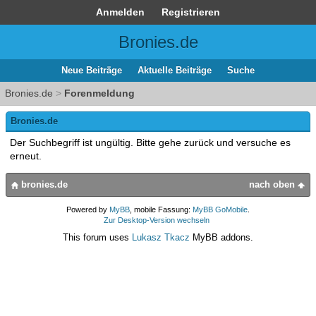
Anmelden
Registrieren
Bronies.de
Neue Beiträge
Aktuelle Beiträge
Suche
Bronies.de
>
Forenmeldung
Bronies.de
Der Suchbegriff ist ungültig. Bitte gehe zurück und versuche es
erneut.
bronies.de
nach oben
Powered by
MyBB
, mobile Fassung:
MyBB GoMobile
.
Zur Desktop-Version wechseln
This forum uses
Lukasz Tkacz
MyBB addons.