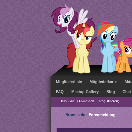
Mitgliederliste
Mitgliederkarte
Aktu
FAQ
Meetup Gallery
Blog
Chat
Hallo, Gast! (
Anmelden
—
Registrieren
)
Bronies.de
›
Forenmeldung