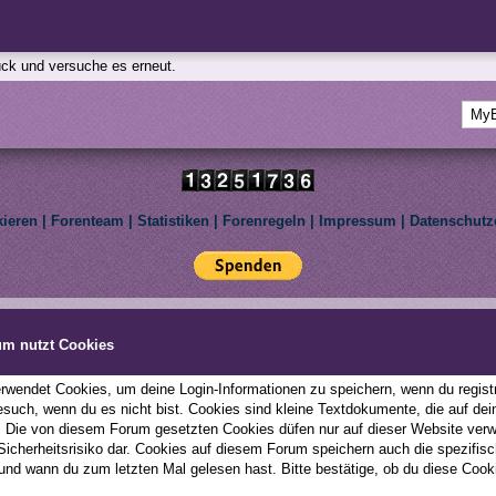
rück und versuche es erneut.
kieren
|
Forenteam
|
Statistiken
|
Forenregeln
|
Impressum
|
Datenschutz
Deutsche Übersetzung:
MyBBoard.de
, Powered by
MyBB
, © 2002-2026
MyBB Group
.
le Pony: Friendship Is Magic. We are not affiliated with Hasbro Inc. All rights reserved to th
um nutzt Cookies
This forum uses
Lukasz Tkacz
MyBB addons.
wendet Cookies, um deine Login-Informationen zu speichern, wenn du registri
esuch, wenn du es nicht bist. Cookies sind kleine Textdokumente, die auf d
; Die von diesem Forum gesetzten Cookies düfen nur auf dieser Website ver
 Sicherheitsrisiko dar. Cookies auf diesem Forum speichern auch die spezifi
und wann du zum letzten Mal gelesen hast. Bitte bestätige, ob du diese Cook