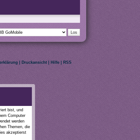
erklärung
|
Druckansicht
|
Hilfe
|
RSS
eir respective owners.
ert bist, und
einem Computer
wendet werden
schen Themen, die
ies akzeptierst