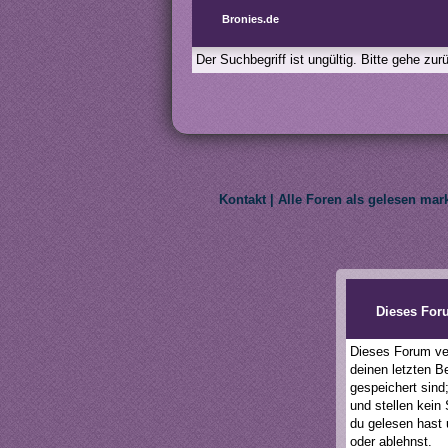
Bronies.de
Der Suchbegriff ist ungültig. Bitte gehe zu
Kontakt
|
Alle Foren als gelesen mar
We do not own My Litt
Dieses For
Dieses Forum ver
deinen letzten B
gespeichert sind
und stellen kein
du gelesen hast 
oder ablehnst.