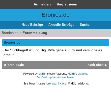
Anmelden
Registrieren
Bronies.de
Neue Beiträge
Aktuelle Beiträge
Suche
Bronies.de
>
Forenmeldung
Bronies.de
Der Suchbegriff ist ungültig. Bitte gehe zurück und versuche es
erneut.
bronies.de
nach oben
Powered by
MyBB
, mobile Fassung:
MyBB GoMobile
.
Zur Desktop-Version wechseln
This forum uses
Lukasz Tkacz
MyBB addons.