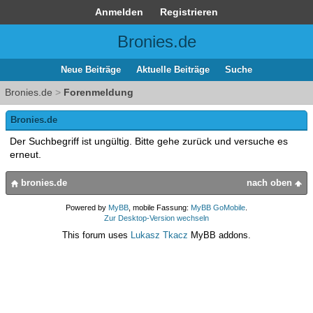
Anmelden
Registrieren
Bronies.de
Neue Beiträge
Aktuelle Beiträge
Suche
Bronies.de
>
Forenmeldung
Bronies.de
Der Suchbegriff ist ungültig. Bitte gehe zurück und versuche es
erneut.
bronies.de
nach oben
Powered by
MyBB
, mobile Fassung:
MyBB GoMobile
.
Zur Desktop-Version wechseln
This forum uses
Lukasz Tkacz
MyBB addons.