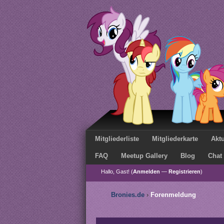
Mitgliederliste
Mitgliederkarte
Aktu
FAQ
Meetup Gallery
Blog
Chat
Hallo, Gast! (
Anmelden
—
Registrieren
)
Bronies.de
›
Forenmeldung