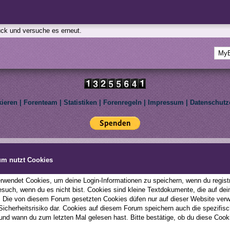
rück und versuche es erneut.
kieren
|
Forenteam
|
Statistiken
|
Forenregeln
|
Impressum
|
Datenschutz
Deutsche Übersetzung:
MyBBoard.de
, Powered by
MyBB
, © 2002-2026
MyBB Group
.
le Pony: Friendship Is Magic. We are not affiliated with Hasbro Inc. All rights reserved to th
um nutzt Cookies
This forum uses
Lukasz Tkacz
MyBB addons.
wendet Cookies, um deine Login-Informationen zu speichern, wenn du registri
esuch, wenn du es nicht bist. Cookies sind kleine Textdokumente, die auf d
; Die von diesem Forum gesetzten Cookies düfen nur auf dieser Website ver
 Sicherheitsrisiko dar. Cookies auf diesem Forum speichern auch die spezifi
und wann du zum letzten Mal gelesen hast. Bitte bestätige, ob du diese Cook