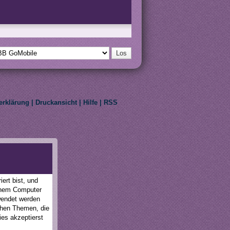
erklärung
|
Druckansicht
|
Hilfe
|
RSS
eir respective owners.
ert bist, und
einem Computer
wendet werden
schen Themen, die
ies akzeptierst