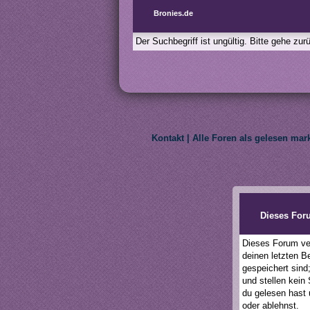
Bronies.de
Der Suchbegriff ist ungültig. Bitte gehe zu
Kontakt
|
Alle Foren als gelesen mar
We do not own My Litt
Dieses For
Dieses Forum ver
deinen letzten B
gespeichert sind
und stellen kein
du gelesen hast 
oder ablehnst.