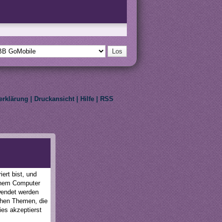
erklärung
|
Druckansicht
|
Hilfe
|
RSS
eir respective owners.
ert bist, und
einem Computer
wendet werden
schen Themen, die
ies akzeptierst