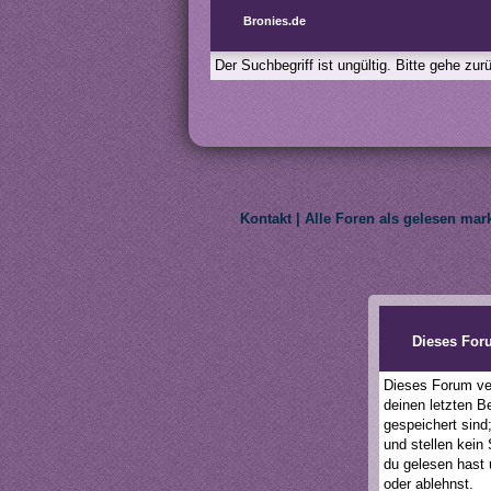
Bronies.de
Der Suchbegriff ist ungültig. Bitte gehe zu
Kontakt
|
Alle Foren als gelesen mar
We do not own My Litt
Dieses For
Dieses Forum ver
deinen letzten B
gespeichert sind
und stellen kein
du gelesen hast 
oder ablehnst.