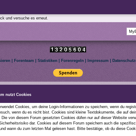
rück und versuche es erneut.
kieren
|
Forenteam
|
Statistiken
|
Forenregeln
|
Impressum
|
Datenschutz
Deutsche Übersetzung:
MyBBoard.de
, Powered by
MyBB
, © 2002-2026
MyBB Group
.
le Pony: Friendship Is Magic. We are not affiliated with Hasbro Inc. All rights reserved to th
um nutzt Cookies
This forum uses
Lukasz Tkacz
MyBB addons.
wendet Cookies, um deine Login-Informationen zu speichern, wenn du registri
esuch, wenn du es nicht bist. Cookies sind kleine Textdokumente, die auf d
; Die von diesem Forum gesetzten Cookies düfen nur auf dieser Website ver
 Sicherheitsrisiko dar. Cookies auf diesem Forum speichern auch die spezifi
und wann du zum letzten Mal gelesen hast. Bitte bestätige, ob du diese Cook