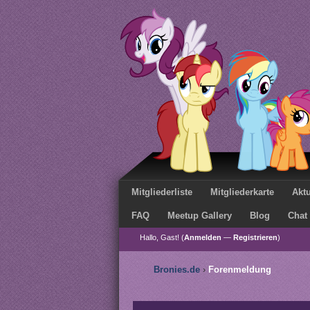
Mitgliederliste
Mitgliederkarte
Aktu
FAQ
Meetup Gallery
Blog
Chat
Hallo, Gast! (
Anmelden
—
Registrieren
)
Bronies.de
›
Forenmeldung