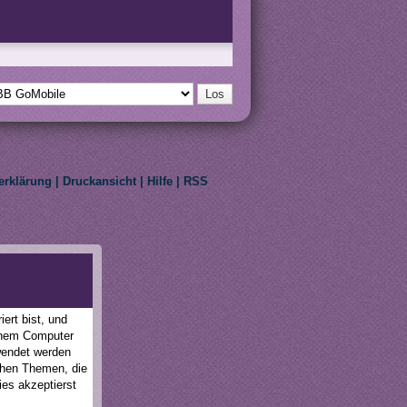
erklärung
|
Druckansicht
|
Hilfe
|
RSS
eir respective owners.
ert bist, und
einem Computer
wendet werden
schen Themen, die
ies akzeptierst