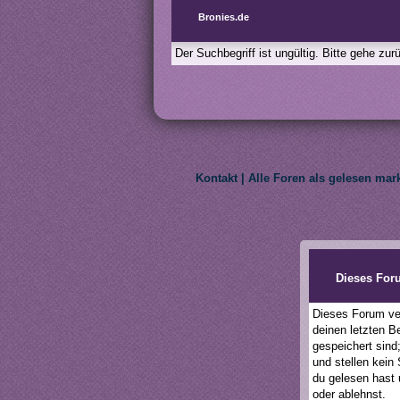
Bronies.de
Der Suchbegriff ist ungültig. Bitte gehe zu
Kontakt
|
Alle Foren als gelesen mar
We do not own My Litt
Dieses For
Dieses Forum ver
deinen letzten B
gespeichert sind
und stellen kein
du gelesen hast 
oder ablehnst.