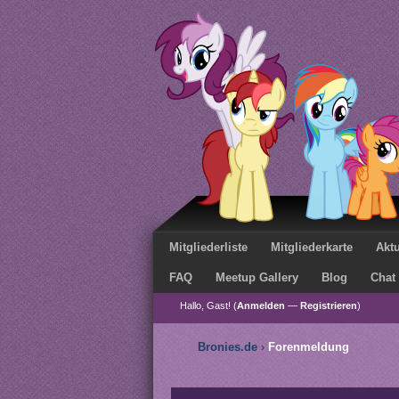
Mitgliederliste
Mitgliederkarte
Aktu
FAQ
Meetup Gallery
Blog
Chat
Hallo, Gast! (
Anmelden
—
Registrieren
)
Bronies.de
›
Forenmeldung