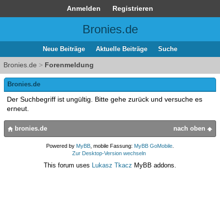
Anmelden
Registrieren
Bronies.de
Neue Beiträge
Aktuelle Beiträge
Suche
Bronies.de
>
Forenmeldung
Bronies.de
Der Suchbegriff ist ungültig. Bitte gehe zurück und versuche es
erneut.
bronies.de
nach oben
Powered by
MyBB
, mobile Fassung:
MyBB GoMobile
.
Zur Desktop-Version wechseln
This forum uses
Lukasz Tkacz
MyBB addons.