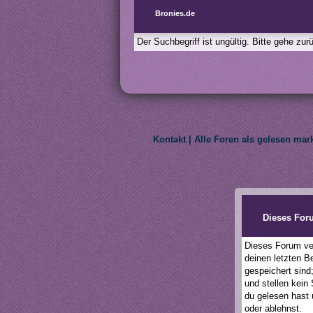
Bronies.de
Der Suchbegriff ist ungültig. Bitte gehe zu
Kontakt
|
Alle Foren als gelesen mar
We do not own My Litt
Dieses For
Dieses Forum ver
deinen letzten B
gespeichert sind
und stellen kein
du gelesen hast 
oder ablehnst.