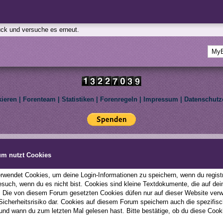
rück und versuche es erneut.
kieren
|
Forenteam
|
Statistiken
|
Forenregeln
|
Impressum
|
Datenschutz
Deutsche Übersetzung:
MyBBoard.de
, Powered by
MyBB
, © 2002-2026
MyBB Group
.
le Pony: Friendship Is Magic. We are not affiliated with Hasbro Inc. All rights reserved to th
um nutzt Cookies
This forum uses
Lukasz Tkacz
MyBB addons.
wendet Cookies, um deine Login-Informationen zu speichern, wenn du registri
esuch, wenn du es nicht bist. Cookies sind kleine Textdokumente, die auf d
; Die von diesem Forum gesetzten Cookies düfen nur auf dieser Website ver
 Sicherheitsrisiko dar. Cookies auf diesem Forum speichern auch die spezifi
und wann du zum letzten Mal gelesen hast. Bitte bestätige, ob du diese Cook