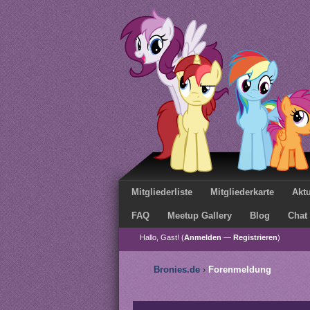
Mitgliederliste
Mitgliederkarte
Aktu
FAQ
Meetup Gallery
Blog
Chat
Hallo, Gast! (
Anmelden
—
Registrieren
)
Bronies.de
›
Forenmeldung