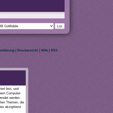
erklärung
|
Druckansicht
|
Hilfe
|
RSS
eir respective owners.
ert bist, und
einem Computer
wendet werden
schen Themen, die
ies akzeptierst