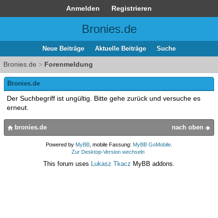
Anmelden
Registrieren
Bronies.de
Neue Beiträge
Aktuelle Beiträge
Suche
Bronies.de
>
Forenmeldung
Bronies.de
Der Suchbegriff ist ungültig. Bitte gehe zurück und versuche es
erneut.
bronies.de
nach oben
Powered by
MyBB
, mobile Fassung:
MyBB GoMobile
.
Zur Desktop-Version wechseln
This forum uses
Lukasz Tkacz
MyBB addons.