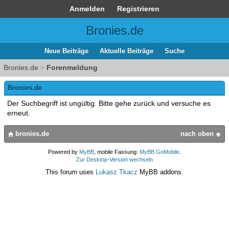
Anmelden
Registrieren
Bronies.de
Neue Beiträge
Aktuelle Beiträge
Suche
Bronies.de
>
Forenmeldung
Bronies.de
Der Suchbegriff ist ungültig. Bitte gehe zurück und versuche es
erneut.
bronies.de
nach oben
Powered by
MyBB
, mobile Fassung:
MyBB GoMobile
.
Zur Desktop-Version wechseln
This forum uses
Lukasz Tkacz
MyBB addons.