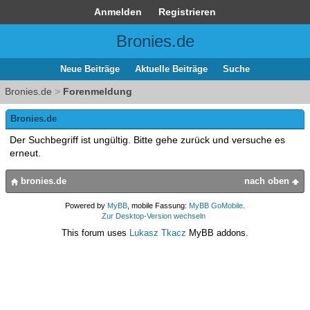
Anmelden
Registrieren
Bronies.de
Neue Beiträge
Aktuelle Beiträge
Suche
Bronies.de
>
Forenmeldung
Bronies.de
Der Suchbegriff ist ungültig. Bitte gehe zurück und versuche es
erneut.
bronies.de
nach oben
Powered by
MyBB
, mobile Fassung:
MyBB GoMobile
.
Zur Desktop-Version wechseln
This forum uses
Lukasz Tkacz
MyBB addons.