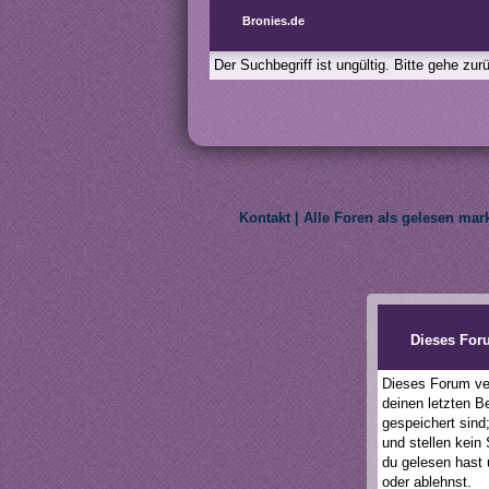
Bronies.de
Der Suchbegriff ist ungültig. Bitte gehe zu
Kontakt
|
Alle Foren als gelesen mar
We do not own My Litt
Dieses For
Dieses Forum ver
deinen letzten B
gespeichert sind
und stellen kein
du gelesen hast 
oder ablehnst.