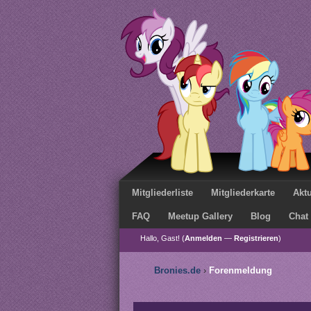
Mitgliederliste
Mitgliederkarte
Aktu
FAQ
Meetup Gallery
Blog
Chat
Hallo, Gast! (
Anmelden
—
Registrieren
)
Bronies.de
›
Forenmeldung