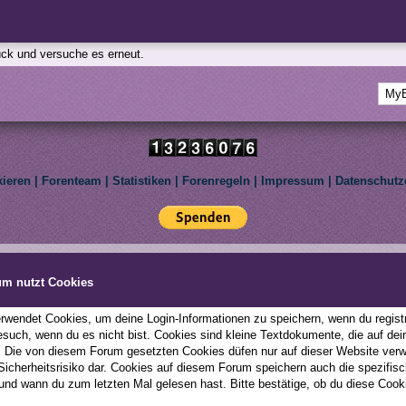
rück und versuche es erneut.
kieren
|
Forenteam
|
Statistiken
|
Forenregeln
|
Impressum
|
Datenschutz
Deutsche Übersetzung:
MyBBoard.de
, Powered by
MyBB
, © 2002-2026
MyBB Group
.
le Pony: Friendship Is Magic. We are not affiliated with Hasbro Inc. All rights reserved to th
um nutzt Cookies
This forum uses
Lukasz Tkacz
MyBB addons.
wendet Cookies, um deine Login-Informationen zu speichern, wenn du registri
esuch, wenn du es nicht bist. Cookies sind kleine Textdokumente, die auf d
; Die von diesem Forum gesetzten Cookies düfen nur auf dieser Website ver
 Sicherheitsrisiko dar. Cookies auf diesem Forum speichern auch die spezifi
und wann du zum letzten Mal gelesen hast. Bitte bestätige, ob du diese Cook