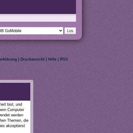
erklärung
|
Druckansicht
|
Hilfe
|
RSS
eir respective owners.
ert bist, und
einem Computer
wendet werden
schen Themen, die
ies akzeptierst