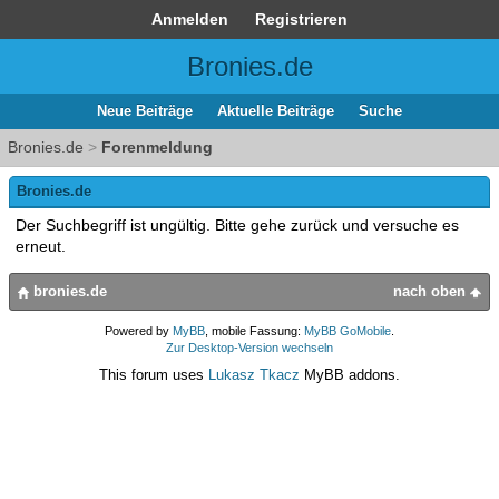
Anmelden
Registrieren
Bronies.de
Neue Beiträge
Aktuelle Beiträge
Suche
Bronies.de
>
Forenmeldung
Bronies.de
Der Suchbegriff ist ungültig. Bitte gehe zurück und versuche es
erneut.
bronies.de
nach oben
Powered by
MyBB
, mobile Fassung:
MyBB GoMobile
.
Zur Desktop-Version wechseln
This forum uses
Lukasz Tkacz
MyBB addons.