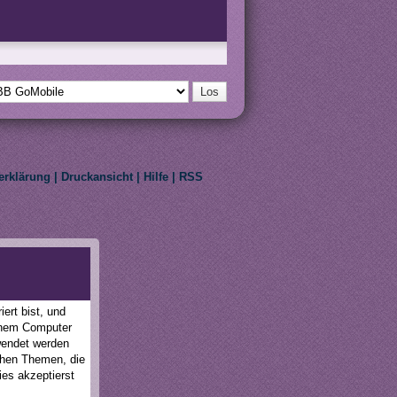
erklärung
|
Druckansicht
|
Hilfe
|
RSS
eir respective owners.
ert bist, und
einem Computer
wendet werden
schen Themen, die
ies akzeptierst