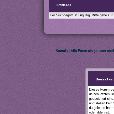
Bronies.de
Der Suchbegriff ist ungültig. Bitte gehe zu
Kontakt
|
Alle Foren als gelesen mar
We do not own My Litt
Dieses For
Dieses Forum ver
deinen letzten B
gespeichert sind
und stellen kein
du gelesen hast 
oder ablehnst.