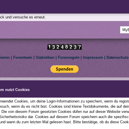
rück und versuche es erneut.
kieren
|
Forenteam
|
Statistiken
|
Forenregeln
|
Impressum
|
Datenschutz
Deutsche Übersetzung:
MyBBoard.de
, Powered by
MyBB
, © 2002-2026
MyBB Group
.
le Pony: Friendship Is Magic. We are not affiliated with Hasbro Inc. All rights reserved to th
um nutzt Cookies
This forum uses
Lukasz Tkacz
MyBB addons.
wendet Cookies, um deine Login-Informationen zu speichern, wenn du registri
esuch, wenn du es nicht bist. Cookies sind kleine Textdokumente, die auf d
; Die von diesem Forum gesetzten Cookies düfen nur auf dieser Website ver
 Sicherheitsrisiko dar. Cookies auf diesem Forum speichern auch die spezifi
und wann du zum letzten Mal gelesen hast. Bitte bestätige, ob du diese Cook