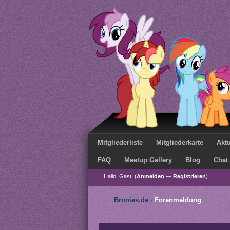
Mitgliederliste
Mitgliederkarte
Aktu
FAQ
Meetup Gallery
Blog
Chat
Hallo, Gast! (
Anmelden
—
Registrieren
)
Bronies.de
›
Forenmeldung