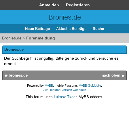
Anmelden
Registrieren
Bronies.de
Neue Beiträge
Aktuelle Beiträge
Suche
Bronies.de
>
Forenmeldung
Bronies.de
Der Suchbegriff ist ungültig. Bitte gehe zurück und versuche es
erneut.
bronies.de
nach oben
Powered by
MyBB
, mobile Fassung:
MyBB GoMobile
.
Zur Desktop-Version wechseln
This forum uses
Lukasz Tkacz
MyBB addons.