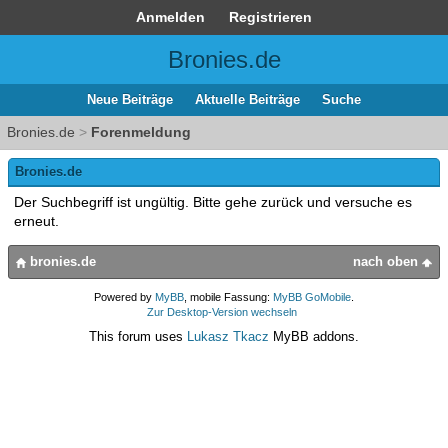
Anmelden
Registrieren
Bronies.de
Neue Beiträge
Aktuelle Beiträge
Suche
Bronies.de
>
Forenmeldung
Bronies.de
Der Suchbegriff ist ungültig. Bitte gehe zurück und versuche es
erneut.
bronies.de
nach oben
Powered by
MyBB
, mobile Fassung:
MyBB GoMobile
.
Zur Desktop-Version wechseln
This forum uses
Lukasz Tkacz
MyBB addons.