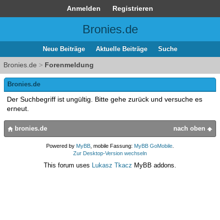
Anmelden
Registrieren
Bronies.de
Neue Beiträge
Aktuelle Beiträge
Suche
Bronies.de
>
Forenmeldung
Bronies.de
Der Suchbegriff ist ungültig. Bitte gehe zurück und versuche es
erneut.
bronies.de
nach oben
Powered by
MyBB
, mobile Fassung:
MyBB GoMobile
.
Zur Desktop-Version wechseln
This forum uses
Lukasz Tkacz
MyBB addons.