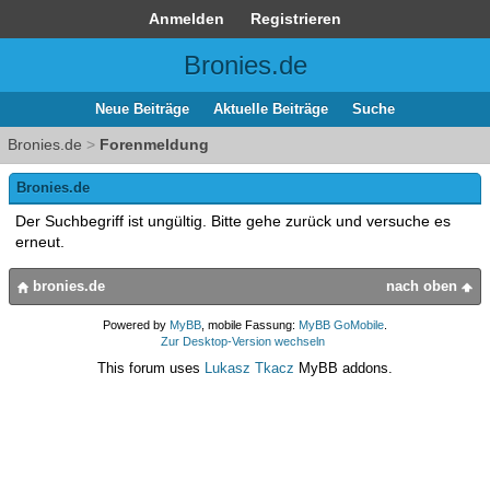
Anmelden
Registrieren
Bronies.de
Neue Beiträge
Aktuelle Beiträge
Suche
Bronies.de
>
Forenmeldung
Bronies.de
Der Suchbegriff ist ungültig. Bitte gehe zurück und versuche es
erneut.
bronies.de
nach oben
Powered by
MyBB
, mobile Fassung:
MyBB GoMobile
.
Zur Desktop-Version wechseln
This forum uses
Lukasz Tkacz
MyBB addons.