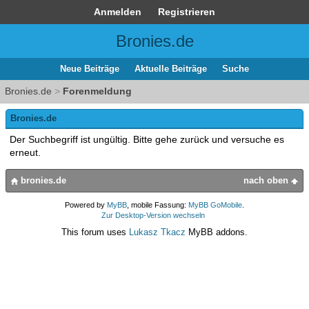
Anmelden
Registrieren
Bronies.de
Neue Beiträge
Aktuelle Beiträge
Suche
Bronies.de
>
Forenmeldung
Bronies.de
Der Suchbegriff ist ungültig. Bitte gehe zurück und versuche es
erneut.
bronies.de
nach oben
Powered by
MyBB
, mobile Fassung:
MyBB GoMobile
.
Zur Desktop-Version wechseln
This forum uses
Lukasz Tkacz
MyBB addons.