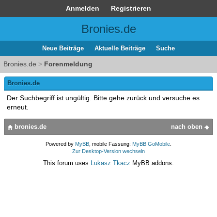
Anmelden
Registrieren
Bronies.de
Neue Beiträge
Aktuelle Beiträge
Suche
Bronies.de
>
Forenmeldung
Bronies.de
Der Suchbegriff ist ungültig. Bitte gehe zurück und versuche es
erneut.
bronies.de
nach oben
Powered by
MyBB
, mobile Fassung:
MyBB GoMobile
.
Zur Desktop-Version wechseln
This forum uses
Lukasz Tkacz
MyBB addons.