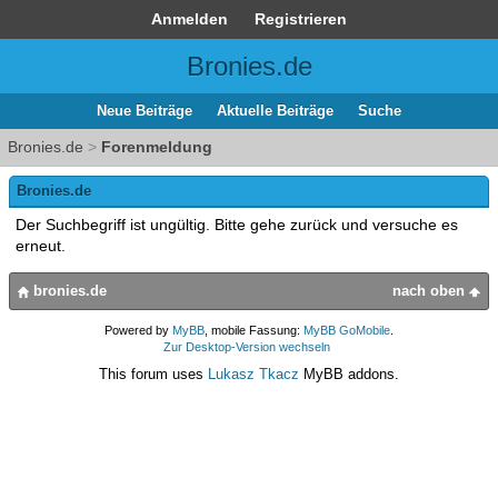
Anmelden
Registrieren
Bronies.de
Neue Beiträge
Aktuelle Beiträge
Suche
Bronies.de
>
Forenmeldung
Bronies.de
Der Suchbegriff ist ungültig. Bitte gehe zurück und versuche es
erneut.
bronies.de
nach oben
Powered by
MyBB
, mobile Fassung:
MyBB GoMobile
.
Zur Desktop-Version wechseln
This forum uses
Lukasz Tkacz
MyBB addons.