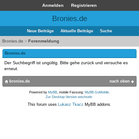
Anmelden
Registrieren
Bronies.de
Neue Beiträge
Aktuelle Beiträge
Suche
Bronies.de
>
Forenmeldung
Bronies.de
Der Suchbegriff ist ungültig. Bitte gehe zurück und versuche es
erneut.
bronies.de
nach oben
Powered by
MyBB
, mobile Fassung:
MyBB GoMobile
.
Zur Desktop-Version wechseln
This forum uses
Lukasz Tkacz
MyBB addons.