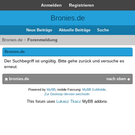
Anmelden
Registrieren
Bronies.de
Neue Beiträge
Aktuelle Beiträge
Suche
Bronies.de
>
Forenmeldung
Bronies.de
Der Suchbegriff ist ungültig. Bitte gehe zurück und versuche es
erneut.
bronies.de
nach oben
Powered by
MyBB
, mobile Fassung:
MyBB GoMobile
.
Zur Desktop-Version wechseln
This forum uses
Lukasz Tkacz
MyBB addons.