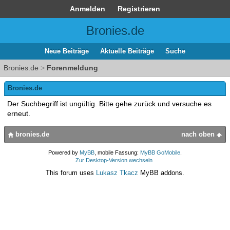
Anmelden
Registrieren
Bronies.de
Neue Beiträge
Aktuelle Beiträge
Suche
Bronies.de
>
Forenmeldung
Bronies.de
Der Suchbegriff ist ungültig. Bitte gehe zurück und versuche es
erneut.
bronies.de
nach oben
Powered by
MyBB
, mobile Fassung:
MyBB GoMobile
.
Zur Desktop-Version wechseln
This forum uses
Lukasz Tkacz
MyBB addons.