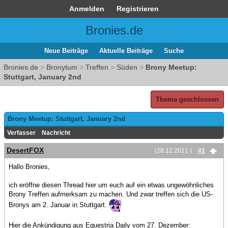
Anmelden
Registrieren
Bronies.de
Neue Beiträge
Aktuelle Beiträge
Suche
Bronies.de
>
Bronytum
>
Treffen
>
Süden
>
Brony Meetup:
Stuttgart, January 2nd
Thema geschlossen
Brony Meetup: Stuttgart, January 2nd
Verfasser
Nachricht
DesertFOX
(28.12.2011 )
#1
Hallo Bronies,
ich eröffne diesen Thread hier um euch auf ein etwas ungewöhnliches
Brony Treffen aufmerksam zu machen. Und zwar treffen sich die US-
Bronys am 2. Januar in Stuttgart.
Hier die Ankündigung aus Equestria Daily vom 27. Dezember: