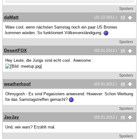
Spoilers
daMatt
(31.12.2011 )
#3
Wäre cool, wenn nächsten Samstag noch ein paar US Bronies
kommen würden. So funktioniert Völkerverständigung.
Spoilers
DesertFOX
(02.01.2012 )
#4
Hey Leute, die Jungs sind echt cool . Awesome :
Spoilers
weatherhoof
(02.01.2012 )
#5
Ohmygosh - Es sind Pegasisters anwesend. However: Schon Werbung
für das Samstagstreffen gemacht?
Spoilers
JayJay
(02.01.2012 )
#6
Und, wie wars? Erzählt mal.
Spoilers