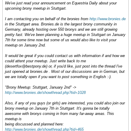
We've just read your announcement on Equestria Daily about your
upcoming brony meetup in Stuttgart.
I am contacting you on behalf of the bronies from
http://www.bronies.de
in the Stuttgart area. Bronies.de is the largest brony community in
Germany, already hosting over 550 bronys and we are still growing
pretty fast. We've been planning a huge meetup in Stuttgart on January
7th for some time now but some of us would also like to visit your
meetup on January 2nd.
It would be great if you could contact us with information if and how we
could attent your meetup. Just write back to me
(desertfox@bestpony.de) or, if you'd like, just post into the thread I've
just opened at bronies.de . Most of our discussions are in German, but
we are totally open if you want to post something in English :-).
"Brony Meetup: Stuttgart, January 2nd" ->
http://www.bronies.de/showthread.php?tid=1028
Also, if any of you guys (or girls) are interested, you could also join our
brony meetup on January 7th in Stuttgart. It's gonna be totally
awesome with bronys coming in from many far-away areas. This
meetup is
being discussed and planned here:
http://www.bronies.de/showthread.php?tid=465