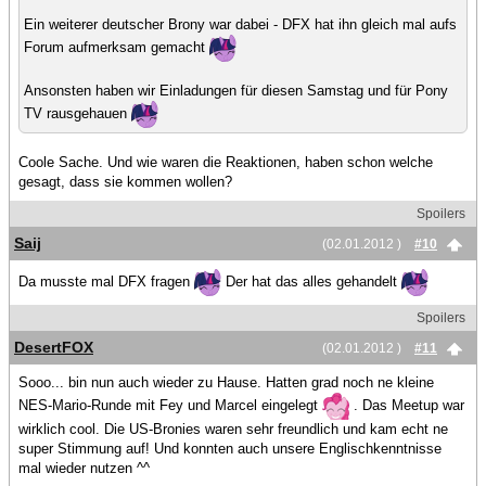
Ein weiterer deutscher Brony war dabei - DFX hat ihn gleich mal aufs
Forum aufmerksam gemacht
Ansonsten haben wir Einladungen für diesen Samstag und für Pony
TV rausgehauen
Coole Sache. Und wie waren die Reaktionen, haben schon welche
gesagt, dass sie kommen wollen?
Spoilers
Saij
(02.01.2012 )
#10
Da musste mal DFX fragen
Der hat das alles gehandelt
Spoilers
DesertFOX
(02.01.2012 )
#11
Sooo... bin nun auch wieder zu Hause. Hatten grad noch ne kleine
NES-Mario-Runde mit Fey und Marcel eingelegt
. Das Meetup war
wirklich cool. Die US-Bronies waren sehr freundlich und kam echt ne
super Stimmung auf! Und konnten auch unsere Englischkenntnisse
mal wieder nutzen ^^