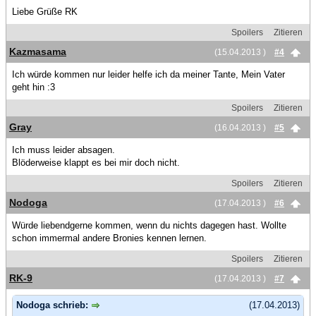
Liebe Grüße RK
Spoilers
Zitieren
Kazmasama
(15.04.2013 )
#4
Ich würde kommen nur leider helfe ich da meiner Tante, Mein Vater
geht hin :3
Spoilers
Zitieren
Gray
(16.04.2013 )
#5
Ich muss leider absagen.
Blöderweise klappt es bei mir doch nicht.
Spoilers
Zitieren
Nodoga
(17.04.2013 )
#6
Würde liebendgerne kommen, wenn du nichts dagegen hast. Wollte
schon immermal andere Bronies kennen lernen.
Spoilers
Zitieren
RK-9
(17.04.2013 )
#7
Nodoga schrieb:
(17.04.2013)