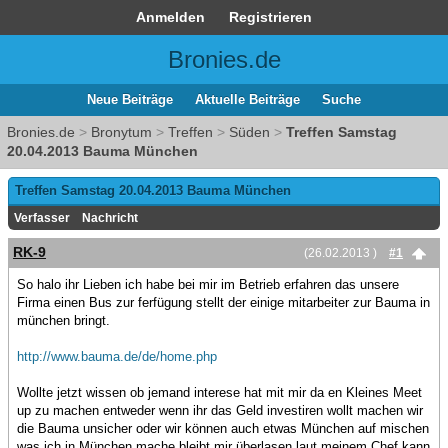
Anmelden
Registrieren
Bronies.de
Neue Beiträge
Aktuelle Beiträge
Suche
Bronies.de
>
Bronytum
>
Treffen
>
Süden
>
Treffen Samstag
20.04.2013 Bauma München
Treffen Samstag 20.04.2013 Bauma München
Verfasser
Nachricht
RK-9
(26.02.2013 )
#1
So halo ihr Lieben ich habe bei mir im Betrieb erfahren das unsere
Firma einen Bus zur ferfügung stellt der einige mitarbeiter zur Bauma in
münchen bringt.
http://www.bauma.de/de/home.php
Wollte jetzt wissen ob jemand interese hat mit mir da en Kleines Meet
up zu machen entweder wenn ihr das Geld investiren wollt machen wir
die Bauma unsicher oder wir können auch etwas München auf mischen
was ich in München mache bleibt mir überlasen laut meinem Chef kann