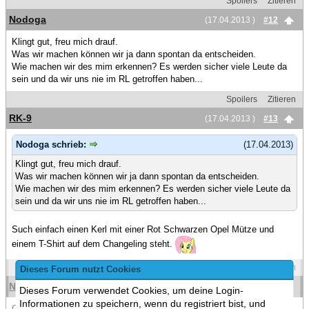
Spoilers
Zitieren
Nodoga
(17.04.2013 )
#12
Klingt gut, freu mich drauf.
Was wir machen können wir ja dann spontan da entscheiden.
Wie machen wir des mim erkennen? Es werden sicher viele Leute da
sein und da wir uns nie im RL getroffen haben...
Spoilers
Zitieren
RK-9
(17.04.2013 )
#13
Nodoga schrieb:
(17.04.2013)
Klingt gut, freu mich drauf.
Was wir machen können wir ja dann spontan da entscheiden.
Wie machen wir des mim erkennen? Es werden sicher viele Leute da
sein und da wir uns nie im RL getroffen haben...
Such einfach einen Kerl mit einer Rot Schwarzen Opel Mütze und
einem T-Shirt auf dem Changeling steht.
Spoilers
Zitieren
Dieses Forum nutzt Cookies
Nodoga
(17.04.2013 )
#14
Dieses Forum verwendet Cookies, um deine Login-
Informationen zu speichern, wenn du registriert bist, und
Geht klar. Ich kann dir leider noch nicht sagen wie ich am Samstag