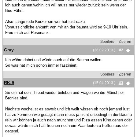
ich auch gehen wohin ich will muss nur wieder zurück sein wenn der
Bus Fährt.
Also Lange rede Kurzer sin wer hat lust dazu.
Voraussichtliche ankunft von mir an der bauma wird so 9-10 Uhr sein.
Freu mich auf Resonanz.
Spoilers
Zitieren
Gray
(26.02.2013 )
#2
Ich währe dabei und würde auch auf die Bauma wollen.
So was hat mich schon immer fasziniert.
Spoilers
Zitieren
RK-9
(15.04.2013 )
#3
So einmal den Thread wieder beleben und Fragen wo die Münchner
Bronies sind.
Nächste woche ist es soweit und ich wollt wissen ob noch jemand lust
hat zu kommen wie gesagt mann muss ja nicht unbedingt in die Bauma
rein wir können ja auch nach münchen und Piza essen Kino gehen oder
sowas würde mich halt freunen noch ein Paar leute zu treffen aus der
gegend.