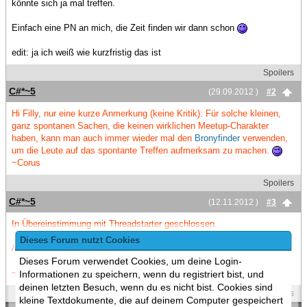
könnte sich ja mal treffen.
Einfach eine PN an mich, die Zeit finden wir dann schon
edit: ja ich weiß wie kurzfristig das ist
Spoilers
C#*~5
(29.09.2012 )
#2
Hi Filly, nur eine kurze Anmerkung (keine Kritik): Für solche kleinen,
ganz spontanen Sachen, die keinen wirklichen Meetup-Charakter
haben, kann man auch immer wieder mal den
Bronyfinder
verwenden,
um die Leute auf das spontante Treffen aufmerksam zu machen.
~Corus
Spoilers
C#*~5
(12.11.2012 )
#3
In Übereinstimmung mit Threadstarter geschlossen.
Dieses Forum nutzt Cookies
/closed
Dieses Forum verwendet Cookies, um deine Login-
~Corus
Informationen zu speichern, wenn du registriert bist, und
deinen letzten Besuch, wenn du es nicht bist. Cookies sind
Spoilers
kleine Textdokumente, die auf deinem Computer gespeichert