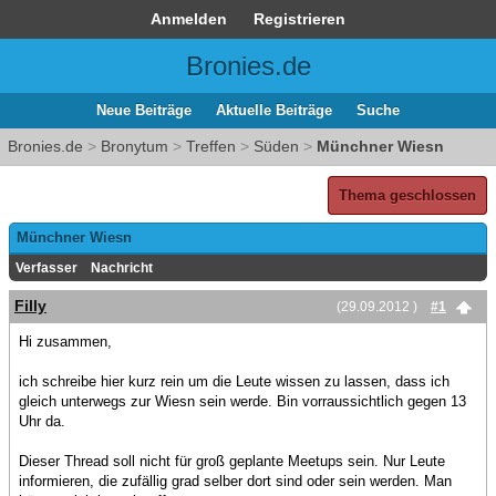
Anmelden
Registrieren
Bronies.de
Neue Beiträge
Aktuelle Beiträge
Suche
Bronies.de
>
Bronytum
>
Treffen
>
Süden
>
Münchner Wiesn
Thema geschlossen
Münchner Wiesn
Verfasser
Nachricht
Filly
(29.09.2012 )
#1
Hi zusammen,
ich schreibe hier kurz rein um die Leute wissen zu lassen, dass ich
gleich unterwegs zur Wiesn sein werde. Bin vorraussichtlich gegen 13
Uhr da.
Dieser Thread soll nicht für groß geplante Meetups sein. Nur Leute
informieren, die zufällig grad selber dort sind oder sein werden. Man