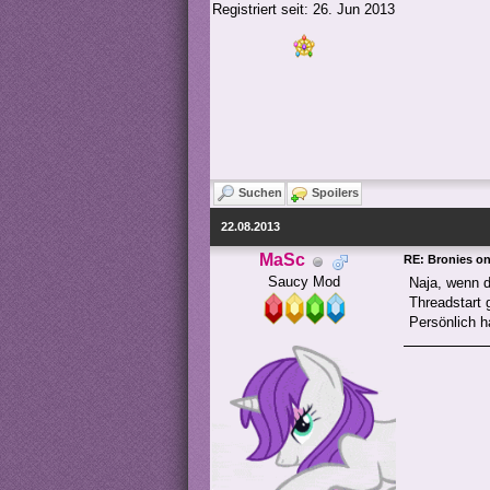
Registriert seit: 26. Jun 2013
Suchen
Spoilers
22.08.2013
MaSc
RE: Bronies o
Saucy Mod
Naja, wenn d
Threadstart 
Persönlich h