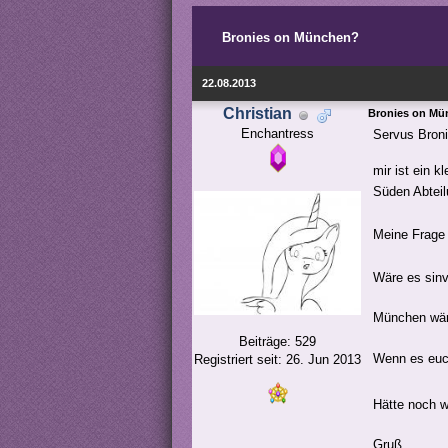
Bronies on München?
22.08.2013
Christian
Bronies on M
Enchantress
Servus Broni
mir ist ein k
Süden Abteil
Meine Frage
Wäre es sinv
München wäre
Beiträge: 529
Wenn es euch
Registriert seit: 26. Jun 2013
Hätte noch 
Gruß