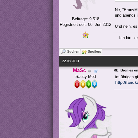
Ne, "BronyMu
und abends i
Beiträge: 9.518
Registriert seit: 06. Jun 2012
Und nein, es 
Ich bin hi
Suchen
Spoilers
22.08.2013
MaSc
RE: Bronies o
Saucy Mod
im übrigen g
http://landk