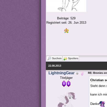
Beiträge: 529
Registriert seit: 26. Jun 2013
Suchen
Spoilers
22.08.2013
LightningGear
RE: Bronies o
Titeljäger
Christian s
Steht denn 
kann ich mi
Danke