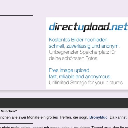
n München?
ünchen alle zwei Monate ein großes Treffen, die sogn.
BronyMuc
. Da kannst
er nicht mehr online, nehmt mir gerne jeden x-beliebigen Thread weg, den ihr ge