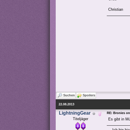
Christian
Suchen
Spoilers
22.08.2013
LightningGear
RE: Bronies o
Titeljäger
Es gibt in M
Ich bin hi