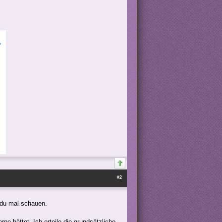
#2
 du mal schauen.
rne hättet. Ich erteile die grundsätzliche