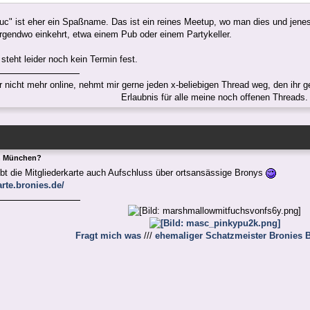
c" ist eher ein Spaßname. Das ist ein reines Meetup, wo man dies und jene
rgendwo einkehrt, etwa einem Pub oder einem Partykeller.
steht leider noch kein Termin fest.
er nicht mehr online, nehmt mir gerne jeden x-beliebigen Thread weg, den ihr ge
Erlaubnis für alle meine noch offenen Threads.
n München?
ibt die Mitgliederkarte auch Aufschluss über ortsansässige Bronys
arte.bronies.de/
Fragt mich was
///
ehemaliger Schatzmeister Bronies B