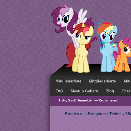
Mitgliederliste
Mitgliederkarte
Aktu
FAQ
Meetup Gallery
Blog
Chat
Hallo, Gast! (
Anmelden
—
Registrieren
)
Bronies.de
›
Bronytum
›
Treffen
›
Sü