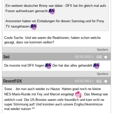
Ein weiterer deutscher Brony war dabei - DFX hat ihn gleich mal aufs
Forum aufmerksam gemacht
Ansonsten haben wir Einladungen für diesen Samstag und für Pony
TV rausgehauen
Coole Sache. Und wie waren die Reaktionen, haben schon welche
gesagt, dass sie kommen wollen?
Spoilers
Saij
(02.01.2012 )
#10
Da musste mal DFX fragen
Der hat das alles gehandelt
Spoilers
DesertFOX
(02.01.2012 )
#11
Sooo... bin nun auch wieder zu Hause. Hatten grad noch ne kleine
NES-Mario-Runde mit Fey und Marcel eingelegt
. Das Meetup war
wirklich cool. Die US-Bronies waren sehr freundlich und kam echt ne
super Stimmung auf! Und konnten auch unsere Englischkenntnisse
mal wieder nutzen ^^