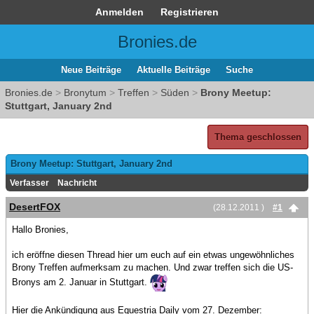
Anmelden
Registrieren
Bronies.de
Neue Beiträge
Aktuelle Beiträge
Suche
Bronies.de
>
Bronytum
>
Treffen
>
Süden
>
Brony Meetup:
Stuttgart, January 2nd
Thema geschlossen
Brony Meetup: Stuttgart, January 2nd
Verfasser
Nachricht
DesertFOX
(28.12.2011 )
#1
Hallo Bronies,
ich eröffne diesen Thread hier um euch auf ein etwas ungewöhnliches
Brony Treffen aufmerksam zu machen. Und zwar treffen sich die US-
Bronys am 2. Januar in Stuttgart.
Hier die Ankündigung aus Equestria Daily vom 27. Dezember: