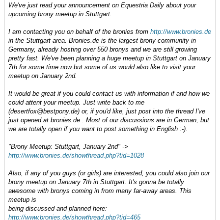
We've just read your announcement on Equestria Daily about your
upcoming brony meetup in Stuttgart.
I am contacting you on behalf of the bronies from
http://www.bronies.de
in the Stuttgart area. Bronies.de is the largest brony community in
Germany, already hosting over 550 bronys and we are still growing
pretty fast. We've been planning a huge meetup in Stuttgart on January
7th for some time now but some of us would also like to visit your
meetup on January 2nd.
It would be great if you could contact us with information if and how we
could attent your meetup. Just write back to me
(desertfox@bestpony.de) or, if you'd like, just post into the thread I've
just opened at bronies.de . Most of our discussions are in German, but
we are totally open if you want to post something in English :-).
"Brony Meetup: Stuttgart, January 2nd" ->
http://www.bronies.de/showthread.php?tid=1028
Also, if any of you guys (or girls) are interested, you could also join our
brony meetup on January 7th in Stuttgart. It's gonna be totally
awesome with bronys coming in from many far-away areas. This
meetup is
being discussed and planned here:
http://www.bronies.de/showthread.php?tid=465