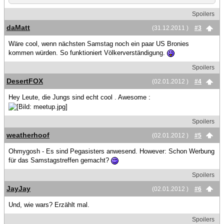
Spoilers
daMatt
(31.12.2011 )
#3
Wäre cool, wenn nächsten Samstag noch ein paar US Bronies
kommen würden. So funktioniert Völkerverständigung.
Spoilers
DesertFOX
(02.01.2012 )
#4
Hey Leute, die Jungs sind echt cool . Awesome :
Spoilers
weatherhoof
(02.01.2012 )
#5
Ohmygosh - Es sind Pegasisters anwesend. However: Schon Werbung
für das Samstagstreffen gemacht?
Spoilers
JayJay
(02.01.2012 )
#6
Und, wie wars? Erzählt mal.
Spoilers